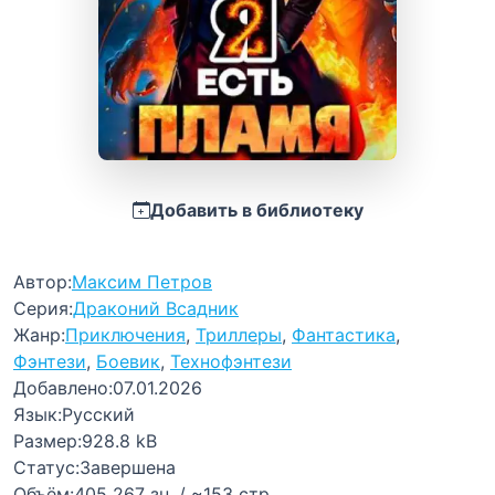
Добавить в библиотеку
Автор:
Максим Петров
Серия:
Драконий Всадник
Жанр:
Приключения
,
Триллеры
,
Фантастика
,
Фэнтези
,
Боевик
,
Технофэнтези
Добавлено:
07.01.2026
Язык:
Русский
Размер:
928.8 kB
Статус:
Завершена
Объём:
405 267 зн. / ~153 стр.