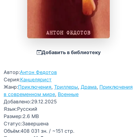
Добавить в библиотеку
Автор:
Антон Федотов
Серия:
Канцелярист
Жанр:
Приключения
,
Триллеры
,
Драма
,
Приключения
в современном мире
,
Военные
Добавлено:
29.12.2025
Язык:
Русский
Размер:
2.6 MB
Статус:
Завершена
Объём:
408 031 зн. / ~151 стр.