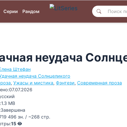
Серии
Рандом
ачная неудача Солнце
Елена Штефан
Удачная неудача Солнцеликого
роза
,
Ужасы и мистика
,
Фэнтези
,
Современная проза
ено:
07.07.2026
усский
:
1.3 MB
:
Завершена
719 496 зн. / ~268 стр.
отры:
15