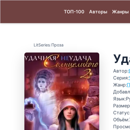
ТОП-100
Авторы
Жанры
LitSeries
/
Проза
Уд
Автор:
Серия:
Жанр:
П
Добавл
Язык:
Р
Размер
Статус
Объём:
Просм