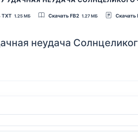
ь TXT
Скачать FB2
Скачать
1.25 МБ
1.27 МБ
ачная неудача Солнцеликог