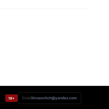
Email
litrusovitch@yandex.com
18+