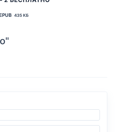
 EPUB
435 КБ
о"