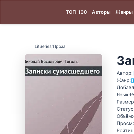
ТОП-100
Авторы
Жанры
LitSeries
/
Проза
За
Автор:
Жанр:
П
Добавл
Язык:
Р
Размер
Статус
Объём:
Просм
Рейтин