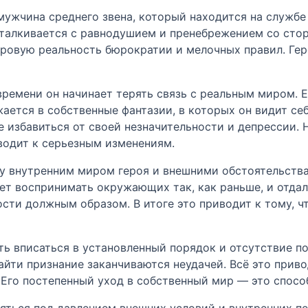
мужчина среднего звена, который находится на служб
сталкивается с равнодушием и пренебрежением со стор
уровую реальность бюрократии и мелочных правил. Ге
времени он начинает терять связь с реальным миром. 
ается в собственные фантазии, в которых он видит себ
е избавиться от своей незначительности и депрессии.
водит к серьезным изменениям.
у внутренним миром героя и внешними обстоятельства
ет воспринимать окружающих так, как раньше, и отдаля
ости должным образом. В итоге это приводит к тому, 
ь вписаться в установленный порядок и отсутствие по
йти признание заканчиваются неудачей. Всё это приво
. Его постепенный уход в собственный мир — это спосо
яться под давлением внешних условий и внутренних п