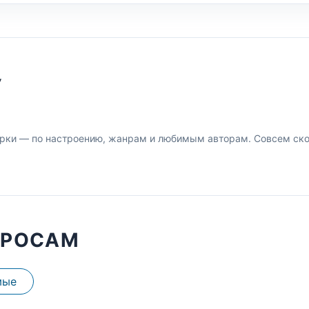
У
рки — по настроению, жанрам и любимым авторам. Совсем скор
ПРОСАМ
мые