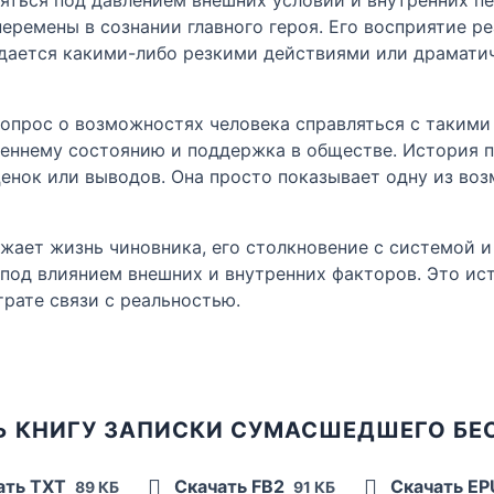
еремены в сознании главного героя. Его восприятие ре
ждается какими-либо резкими действиями или драмати
опрос о возможностях человека справляться с такими
реннему состоянию и поддержка в обществе. История п
ценок или выводов. Она просто показывает одну из во
ажает жизнь чиновника, его столкновение с системой 
под влиянием внешних и внутренних факторов. Это ист
трате связи с реальностью.
Ь КНИГУ ЗАПИСКИ СУМАСШЕДШЕГО БЕ
ать TXT
Скачать FB2
Скачать E
89 КБ
91 КБ