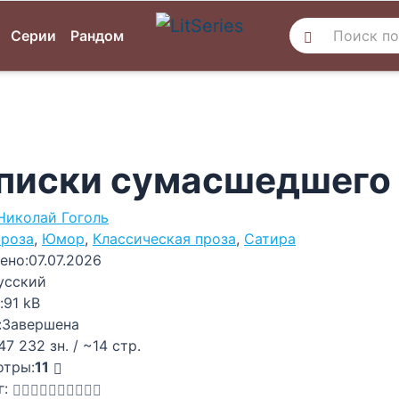
Серии
Рандом
писки сумасшедшего
Николай Гоголь
роза
,
Юмор
,
Классическая проза
,
Сатира
ено:
07.07.2026
усский
:
91 kB
:
Завершена
47 232 зн. / ~14 стр.
отры:
11
г: