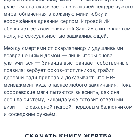
рулетом она оказывается в вонючей пещере чужого
мира, облачённая в кожаную мини-юбку и
вооружённая древним серпом. Игровой ИИ
объявляет её «воительницей Заной» с интеллектом
ноль, но сексуальностью зашкаливающей.
Между смертями от скарлапендр и удушливыми
возвращениями домой — лишь чтобы снова
улетучиться — Зинаида выстраивает собственные
правила: вербует орков-отступников, грабит
деревни ради приправ и доказывает, что HR-
менеджмент куда опаснее любого заклинания. Пока
королевские маги пытаются выяснить, как она
обошла систему, Зинаида уже готовит ответный
визит — с сахарной пудрой, перцовым баллончиком
и соседским ружьём.
СКАЧАТЬ КНИГУ ЖЕРТВА