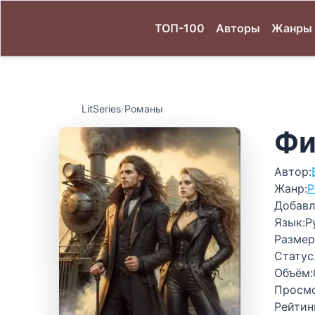
ТОП-100
Авторы
Жанры
LitSeries
/
Романы
Фи
Автор:
Жанр:
Р
Добавл
Язык:
Р
Размер
Статус
Объём:
Просм
Рейтин