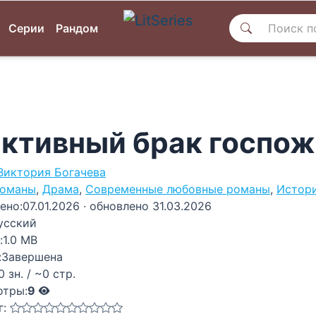
Серии
Рандом
ктивный брак госпож
Виктория Богачева
оманы
,
Драма
,
Современные любовные романы
,
Истор
ено:
07.01.2026
· обновлено 31.03.2026
усский
:
1.0 MB
:
Завершена
0 зн. / ~0 стр.
отры:
9
г: