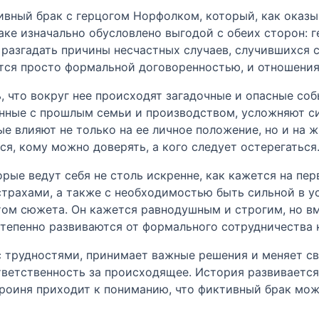
ивный брак с герцогом Норфолком, который, как оказы
аке изначально обусловлено выгодой с обеих сторон: 
 разгадать причины несчастных случаев, случившихся 
нется просто формальной договоренностью, и отношени
, что вокруг нее происходят загадочные и опасные со
анные с прошлым семьи и производством, усложняют с
 влияют не только на ее личное положение, но и на ж
я, кому можно доверять, а кого следует остерегаться
ые ведут себя не столь искренне, как кажется на перв
трахами, а также с необходимостью быть сильной в у
ом сюжета. Он кажется равнодушным и строгим, но вме
тепенно развиваются от формального сотрудничества к
 с трудностями, принимает важные решения и меняет св
тветственность за происходящее. История развивается 
героиня приходит к пониманию, что фиктивный брак мо