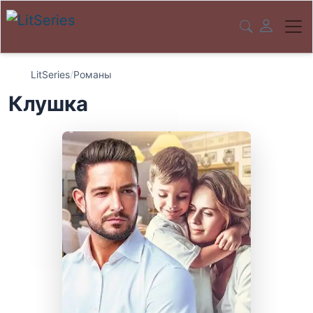
LitSeries
/
Романы
Клушка