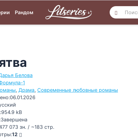
ерии
Рандом
ятва
Дарья Белова
Формула-1
оманы
,
Драма
,
Современные любовные романы
ено:
06.01.2026
усский
:
954.9 kB
:
Завершена
477 073 зн. / ~183 стр.
отры:
12