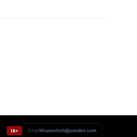
Email
litrusovitch@yandex.com
18+