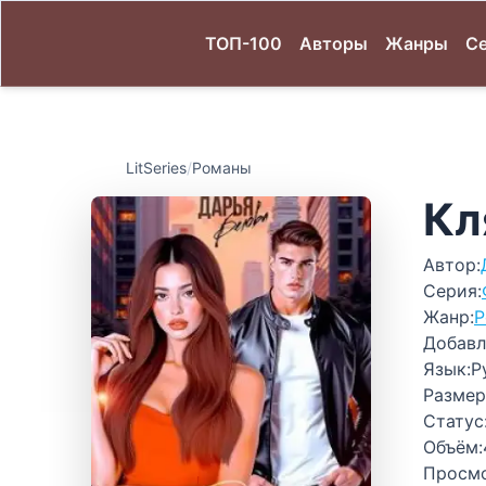
ТОП-100
Авторы
Жанры
С
LitSeries
/
Романы
Кл
Автор:
Серия:
Жанр:
Р
Добавл
Язык:
Р
Размер
Статус
Объём:
Просм