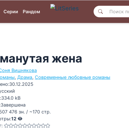
Серии
Рандом
манутая жена
Соня Вишнякова
оманы
,
Драма
,
Современные любовные романы
ено:
30.12.2025
усский
:
334.0 kB
:
Завершена
507 476 зн. / ~170 стр.
отры:
12
г: