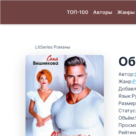
ТОП-100
Авторы
Жанры
LitSeries
/
Романы
Об
Автор:
Жанр:
Р
Добавл
Язык:
Р
Размер
Статус
Объём:
Просм
Рейтин