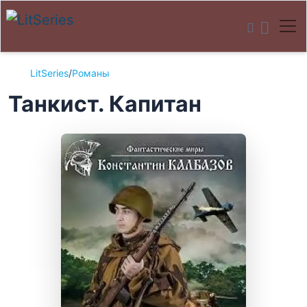
LitSeries
/
Романы
Танкист. Капитан