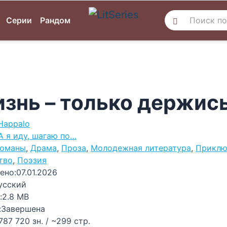
Серии
Рандом
знь – только держись
Happalo
А я иду, шагаю по…
оманы
,
Драма
,
Проза
,
Молодежная литература
,
Приклю
тво
,
Поэзия
ено:
07.01.2026
усский
:
2.8 MB
:
Завершена
787 720 зн. / ~299 стр.