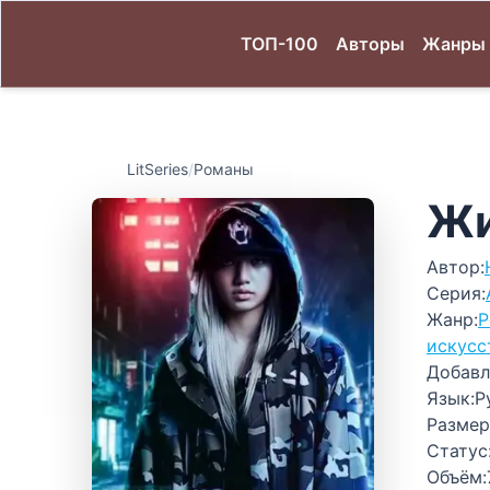
ТОП-100
Авторы
Жанры
LitSeries
/
Романы
Жи
Автор:
Серия:
Жанр:
Р
искусс
Добавл
Язык:
Р
Размер
Статус
Объём: