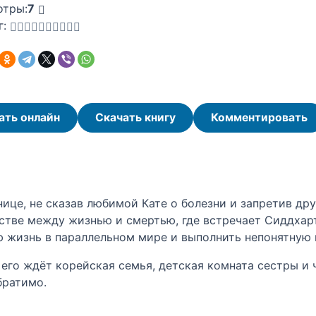
отры:
7
г:
ать онлайн
Скачать книгу
Комментировать
нице, не сказав любимой Кате о болезни и запретив др
стве между жизнью и смертью, где встречает Сиддха
ую жизнь в параллельном мире и выполнить непонятную 
ле его ждёт корейская семья, детская комната сестры 
братимо.