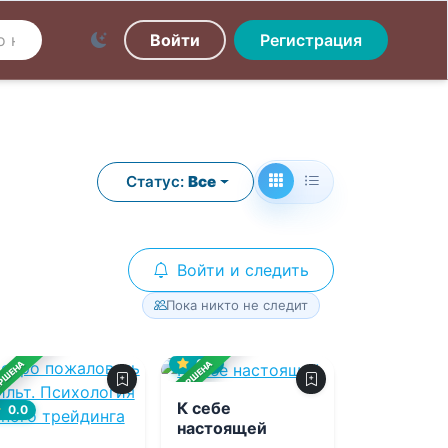
Войти
Регистрация
Статус:
Все
Войти и следить
Пока никто не следит
0.0
РШЕНА
ЗАВЕРШЕНА
К себе
0.0
настоящей