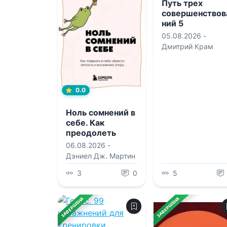
Путь трех
совершенствов
ний 5
05.08.2026 -
Дмитрий Крам
0.0
Ноль сомнений в
себе. Как
преодолеть
страхи, обрести
06.08.2026 -
внутреннюю
Дэниел Дж. Мартин
опору и
покорить любые
3
0
5
вершины
ЗАВЕРШЕНА
ЗАВЕРШЕНА