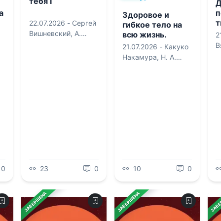
тебя I
Д
а
п
Здоровое и
т
22.07.2026 -
Сергей
гибкое тело на
П
Вишневский
,
А.
всю жизнь.
2
р
Никл
Система
В
21.07.2026 -
Какуко
т
доктора
А
Накамура
,
Н. А.
Накамура
М
Соломкина
0
23
0
10
0
ЗАВЕРШЕНА
ЗАВЕРШЕНА
ЗАВЕ