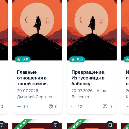
0.0
0.0
Главные
Превращение.
И
отношения в
Из гусеницы в
л
твоей жизни.
бабочку
о
Любовь к себе
н
20.07.2026 -
20.07.2026 -
Анна
2
б
Дмитрий Сергеевич
Лысенко
К
л
Антипов
0
10
0
12
0
ЗАВЕРШЕНА
ЗАВЕРШЕНА
ЗАВЕ