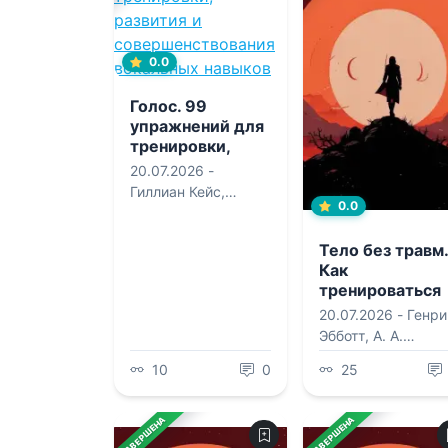
0.0
Голос. 99
упражнений для
тренировки,
развития и
20.07.2026 -
совершенствова
Гиллиан Кейс
,
ния вокальных
0.0
Джереми Фишер
,
навыков
Динара Р. Халикова
Тело без травм.
Как
тренироваться
быстрее,
20.07.2026 -
Генри
сильнее и
Эбботт
,
А. А.
безопаснее
Качалов
10
0
25
ЗАВЕРШЕНА
ЗАВЕРШЕНА