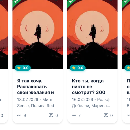
0.0
0.0
Я так хочу.
Кто ты, когда
П
Распаковать
никто не
с
.
свои желания и
смотрит? 300
в
открыть тот
неудобных
м
и
18.07.2026 -
Митя
16.07.2026 -
Рольф
1
секс, о котором
вопросов для
Sense
,
Полина Red
Добелли
,
Марина
В
,
хочется кричать
честного
Клюшина
разговора с
0
9
0
7
0
собой
м