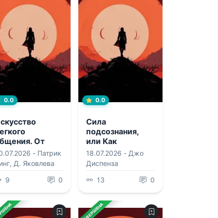
0.0
0.0
скусство
Сила
егкого
подсознания,
бщения. От
или Как
еловких пауз к
изменить жизнь
0.07.2026 -
Патрик
18.07.2026 -
Джо
еседе на
за 4 недели
инг
,
Д. Яковлева
Диспенза
юбые темы
9
0
13
0
РШЕНА
ЗАВЕРШЕНА