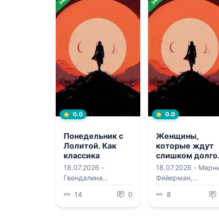
0.0
0.0
Понедельник с
Женщины,
Лолитой. Как
которые ждут
классика
слишком долго
помогает
Как перестать
18.07.2026 -
18.07.2026 -
Марн
справляться с
тратить время
Гвендалина
Фейерман
,
жизненными
на недоступных
Миддей
,
Наталья
Валентина
трудностями
женатых, не
14
0
8
Юрьевна
Дмитриевна
готовых к
Половинко
Баттиста
обязательства