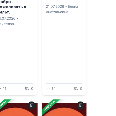
обро
21.07.2026 -
Елена
ожаловать в
ильт.
Анатольевна
сихология
Горелова
1.07.2026 -
учного
ячеслав
рейдинга
лександрович
огилат
11
0
14
0
РШЕНА
ЗАВЕРШЕНА