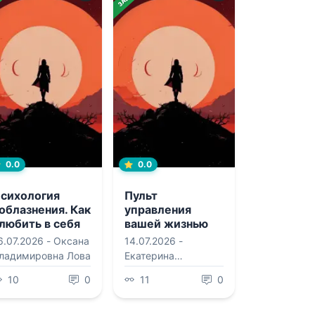
0.0
0.0
сихология
Пульт
облазнения. Как
управления
любить в себя
вашей жизнью
ужчину?
6.07.2026 -
Оксана
14.07.2026 -
ладимировна Лова
Екатерина
Валерьевна
10
0
11
0
Мириманова