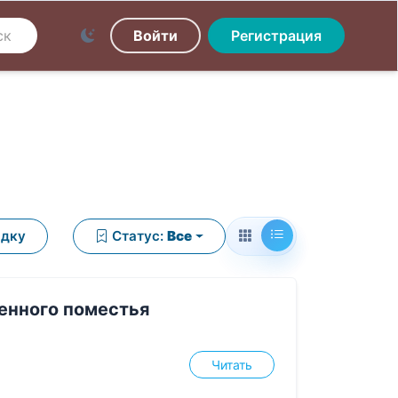
Войти
Регистрация
ядку
Статус:
Все
енного поместья
Читать