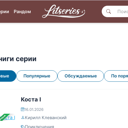
ерии
Рандом
ниги серии
овые
Популярные
Обсуждаемые
По пор
Коста I
16.01.2026
ЕРШЕНА
Кирилл Клеванский
Приключения