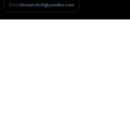
Email
litrusovitch@yandex.com