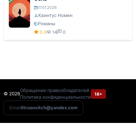
07.01.2026
Квинтус Номен
Романы
0.0
14
0
Обращение правообладателей
© 2026
18+
Политика конфиденциальности
Email
litrusovitch@yandex.com