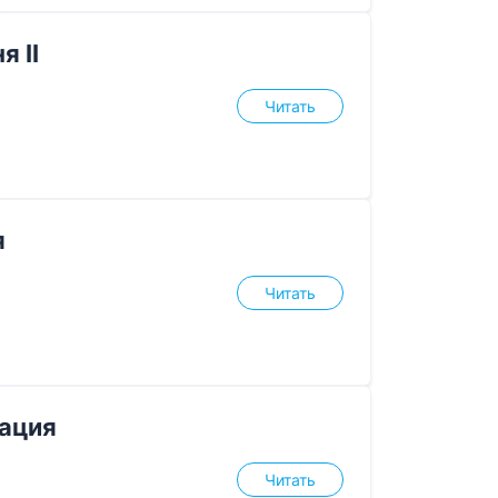
 II
Читать
я
Читать
пация
Читать