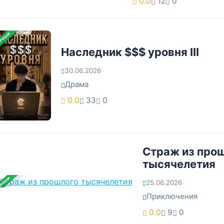
0.0
12
0
ЕРШЕНА
Наследник $$$ уровня III
30.06.2026
Драма
0.0
33
0
Страж из про
тысячелетия
ЕРШЕНА
25.06.2026
Приключения
0.0
9
0