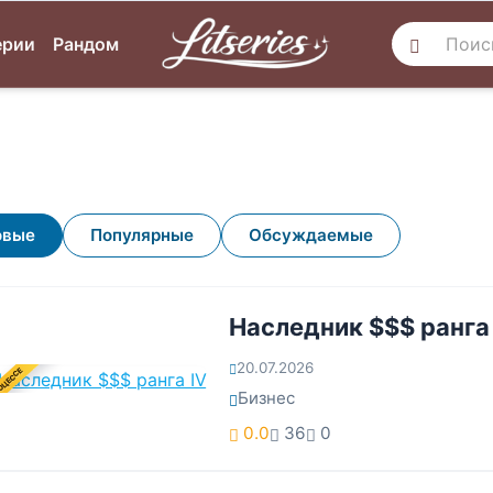
ерии
Рандом
овые
Популярные
Обсуждаемые
Наследник $$$ ранга 
20.07.2026
ОЦЕССЕ
Бизнес
0.0
36
0