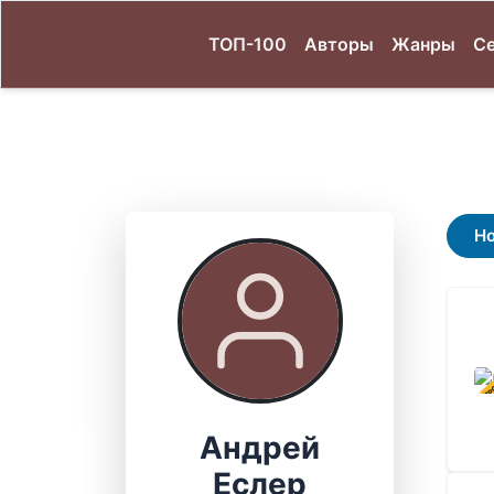
ТОП-100
Авторы
Жанры
С
Н
В ПР
Андрей
Еслер