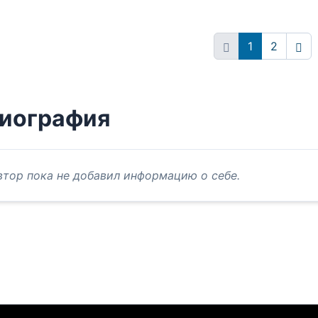
1
2
Впе
иография
втор пока не добавил информацию о себе.