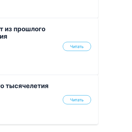
т из прошлого
ия
Читать
го тысячелетия
Читать