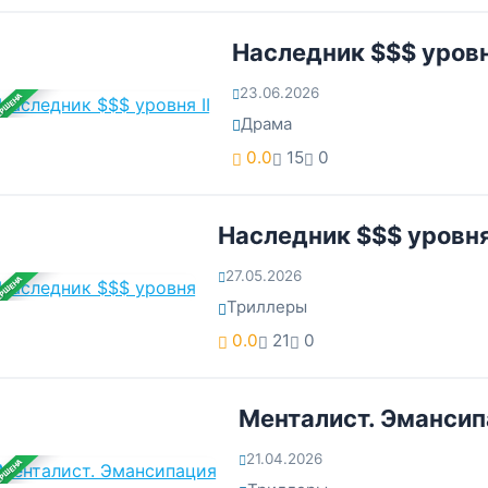
Наследник $$$ уровня
23.06.2026
ЕРШЕНА
Драма
0.0
15
0
Наследник $$$ уровн
27.05.2026
ЕРШЕНА
Триллеры
0.0
21
0
Менталист. Эманси
21.04.2026
ЕРШЕНА