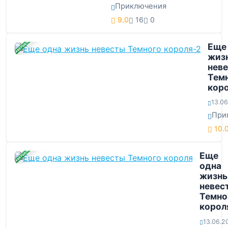
Приключения
9.0
16
0
ЗАВЕРШЕНА
Еще
жиз
нев
Тем
кор
13.0
При
10.
ЗАВЕРШЕНА
Еще
одна
жизнь
невес
Темно
корол
13.06.2