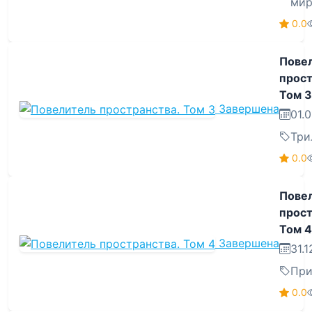
мир
0.0
Пове
прост
Том 3
Завершена
01.
Три
0.0
Пове
прост
Том 4
Завершена
31.
При
0.0