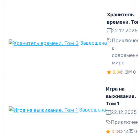
Хранитель
времени. То
22.12.2025
Приключе
Завершена
в
современ
мире
0.0
3
0
Игра на
выживание.
Том 1
Завершена
22.12.2025
Приключе
0.0
14
0