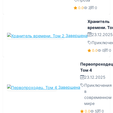
Проза
0.0
2
0
Хранитель
времени. То
23.12.2025
Завершена
Приключе
0.0
0
0
Первопроходец
Том 4
23.12.2025
Приключения
Завершена
в
современном
мире
0.0
5
0