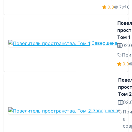
0.0
7
0
Повел
прост
Том 1
Завершена
02.0
При
0.0
Пове
прост
Том 2
02.
Завершена
При
в
сов