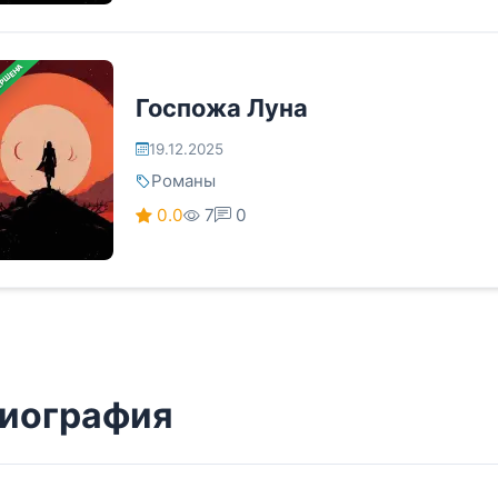
ЕРШЕНА
Госпожа Луна
19.12.2025
Романы
0.0
7
0
иография