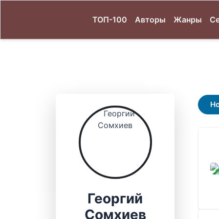
ТОП-100
Авторы
Жанры
С
Н
ЗАВ
Георгий
Сомхиев