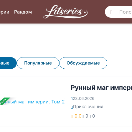
ерии
Рандом
овые
Популярные
Обсуждаемые
Рунный маг импери
23.06.2026
ЕРШЕНА
Приключения
0.0
9
0