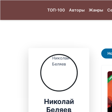
ТОП-100
Авторы
Жанры
С
Н
ЗАВ
Николай
Беляев