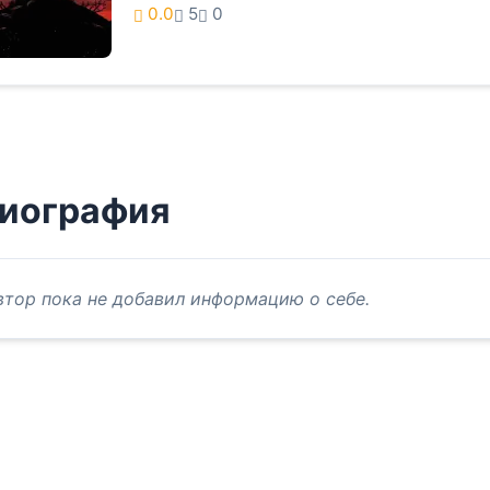
0.0
5
0
иография
втор пока не добавил информацию о себе.