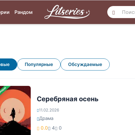
ерии
Рандом
овые
Популярные
Обсуждаемые
ЕРШЕНА
Серебряная осень
11.02.2026
Драма
0.0
4
0