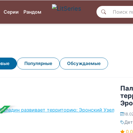
Серии
Рандом
овые
Популярные
Обсуждаемые
Пал
тер
Эро
ЕРШЕНА
18.0
Дет
0.0