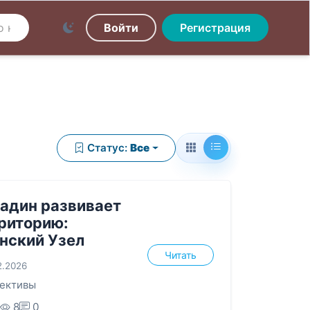
Войти
Регистрация
Статус:
Все
адин развивает
риторию:
нский Узел
Читать
2.2026
ективы
8
0