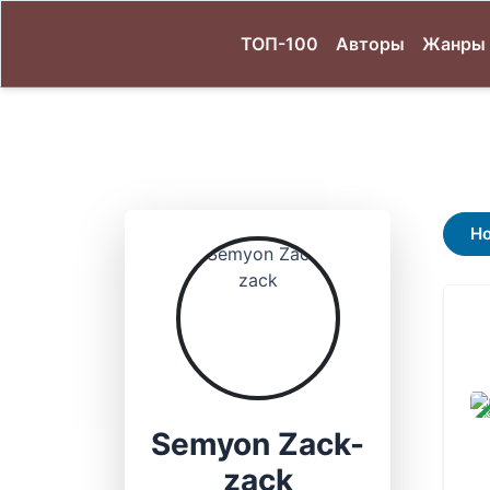
ТОП-100
Авторы
Жанры
Н
ЗАВ
Semyon Zack-
zack