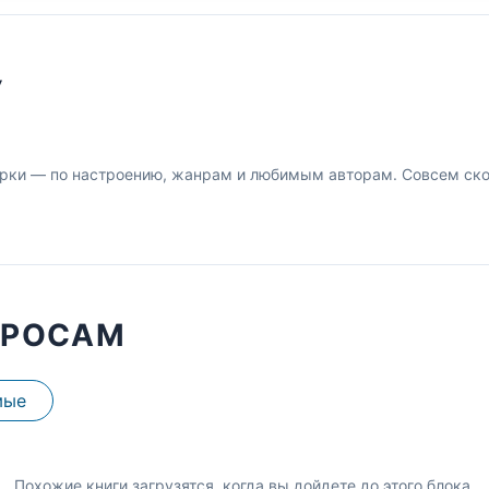
У
рки — по настроению, жанрам и любимым авторам. Совсем скор
ПРОСАМ
мые
Похожие книги загрузятся, когда вы дойдете до этого блока.