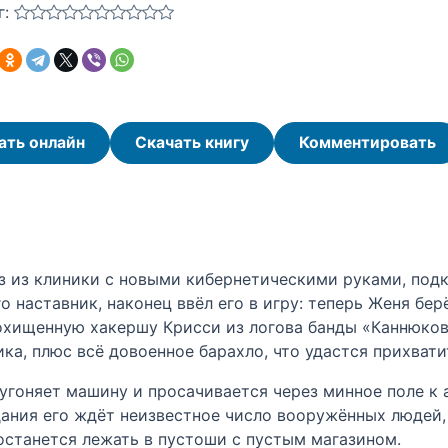
г:
ать онлайн
Скачать книгу
Комментировать
 из клиники с новыми кибернетическими руками, подк
го наставник, наконец ввёл его в игру: теперь Женя бе
охищенную хакершу Крисси из логова банды «Каннюко
ика, плюс всё довоенное барахло, что удастся прихвати
угоняет машину и просачивается через минное поле к а
дания его ждёт неизвестное число вооружённых людей,
 останется лежать в пустоши с пустым магазином.