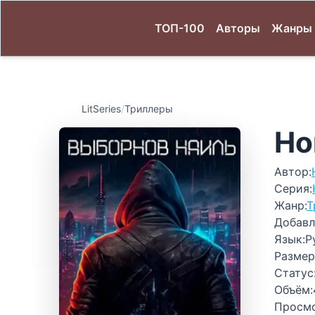
ТОП-100
Авторы
Жанры
LitSeries
/
Триллеры
Но
Автор:
Серия:
Жанр:
Т
Добавл
Язык:
Р
Размер
Статус
Объём:
Просм