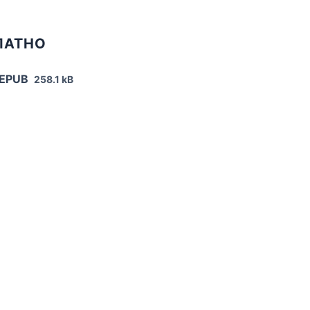
ЛАТНО
 EPUB
258.1 kB