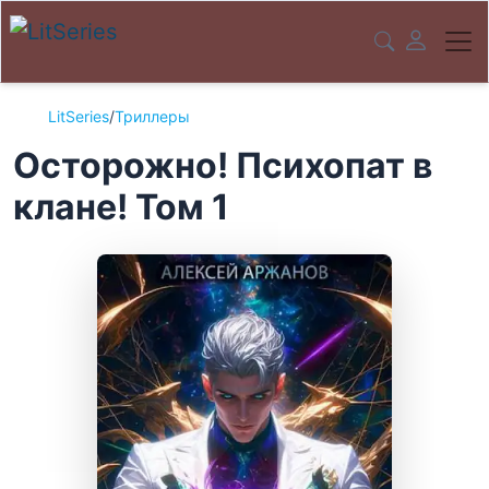
LitSeries
/
Триллеры
Осторожно! Психопат в
клане! Том 1