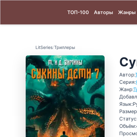
ТОП-100
Авторы
Жанры
LitSeries
/
Триллеры
Су
Автор:
Серия:
Жанр:
Т
Добавл
Язык:
Р
Размер
Статус
Объём:
Просм