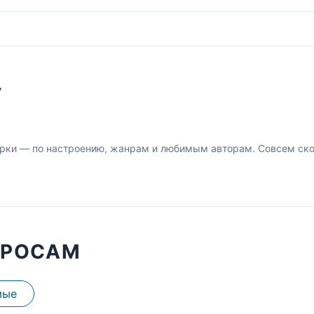
У
рки — по настроению, жанрам и любимым авторам. Совсем скор
ПРОСАМ
мые