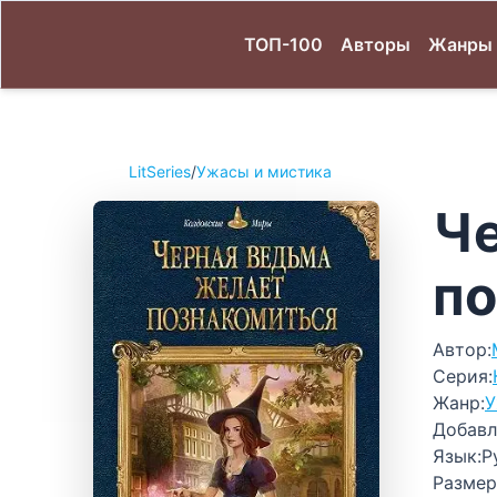
ТОП-100
Авторы
Жанры
LitSeries
/
Ужасы и мистика
Че
по
Автор:
Серия:
Жанр:
У
Добавл
Язык:
Р
Размер