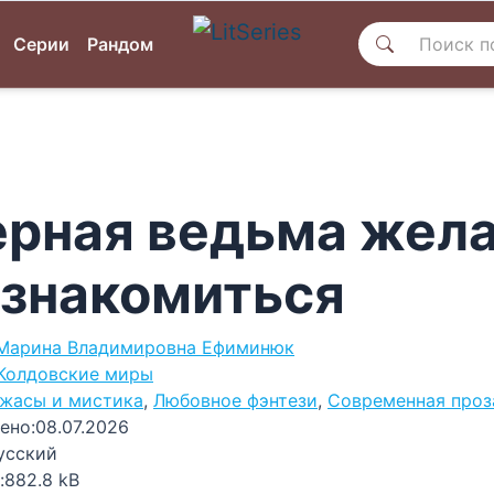
Серии
Рандом
рная ведьма жел
знакомиться
Марина Владимировна Ефиминюк
Колдовские миры
жасы и мистика
,
Любовное фэнтези
,
Современная проз
ено:
08.07.2026
усский
:
882.8 kB