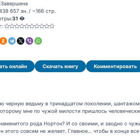
:
Завершена
438 657 зн. / ~166 стр.
отры:
31
г:
ать онлайн
Скачать книгу
Комментировать
ую черную ведьму в тринадцатом поколении, шантажом 
 которому мне по чужой милости пришлось человечески
знаменитого рода Нортон? И со своими, и заодно с чу
н этого совсем не желает. Главное… чтобы в конце все