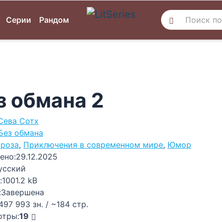
Серии
Рандом
з обмана 2
Сева Сотх
Без обмана
роза
,
Приключения в современном мире
,
Юмор
ено:
29.12.2025
усский
:
1001.2 kB
:
Завершена
497 993 зн. / ~184 стр.
отры:
19