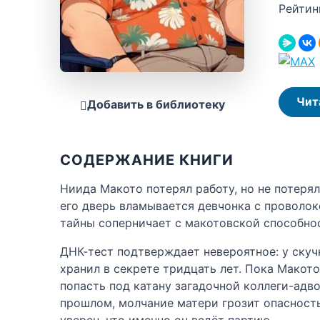
Рейтин
Чит
Добавить в библиотеку
СОДЕРЖАНИЕ КНИГИ
Ниида Макото потерял работу, но не потеря
его дверь вламывается девчонка с проволоко
тайны соперничает с макотовской способнос
ДНК-тест подтверждает невероятное: у скуч
хранил в секрете тридцать лет. Пока Макото
попасть под катану загадочной коллеги-адв
прошлом, молчание матери грозит опасност
уверен, что именно он ведёт партию.