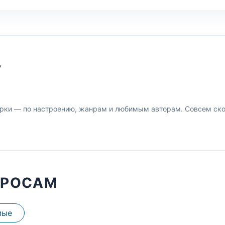
У
рки — по настроению, жанрам и любимым авторам. Совсем скор
ПРОСАМ
мые