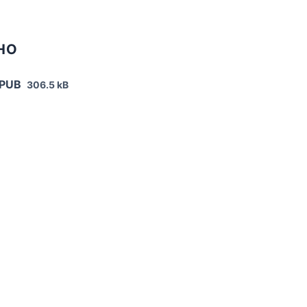
НО
EPUB
306.5 kB