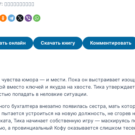
г:
ать онлайн
Скачать книгу
Комментировать
л чувства юмора — и мести. Пока он выстраивает изо
й вместо ключей и якудза на хвосте. Тика утверждает,
тью попадать в неловкие ситуации.
ного бухгалтера внезапно появилась сестра, мать кото
 пытается устроиться на новую должность, не сгорев 
оката, Тика начинает собственную игру — маскируясь 
ью, а провинциальный Кофу оказывается слишком тесе