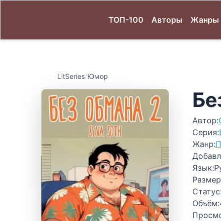
ТОП-100
Авторы
Жанры
LitSeries
/
Юмор
Бе
Автор:
Серия:
Жанр:
П
Добавл
Язык:
Р
Размер
Статус
Объём:
Просм